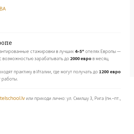
ВА
ропе
рантированные стажировки в лучших
4–5*
отелях Европы —
— с возможностью зарабатывать до
2000 евро
в месяц.
одят практику в Италии, где могут получать до
1200 евро
 работы.
elschool.lv
или приходи лично: ул. Смилшу 3, Рига (пн.–пт.,