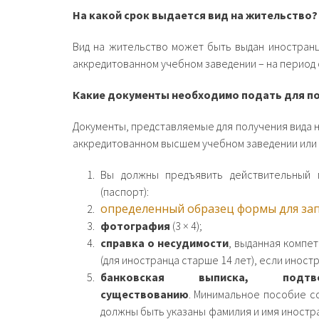
На какой срок выдается вид на жительство?
Вид на жительство может быть выдан иностранц
аккредитованном учебном заведении – на период о
Какие документы необходимо подать для по
Документы, представляемые для получения вида н
аккредитованном высшем учебном заведении или 
Вы должны предъявить действительный 
(паспорт):
определенный образец формы для зап
фотография
(3 × 4);
справка о несудимости
, выданная компе
(для иностранца старше 14 лет), если иност
банковская выписка, под
существованию
. Минимальное пособие с
должны быть указаны фамилия и имя иностра