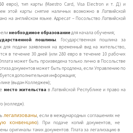
60
евро), тип карты (Maestro Card, Visa Electron и т. Д.) и
ием этой карты снятие наличных возможно в Латвийской
ано на английском языке. Адресат – Посольство Латвийской
рели
необходимое образование
для начала обучения;
сударственной пошлины
. Государственная пошлина за
х для подачи заявления на временный вид на жительство,
тся в течение 30 дней (или 280 евро в течение 10 рабочих
. Оплата может быть произведена только лично в Посольстве
ертиза документов может быть продлена, если Управлению по
ебуется дополнительная информация;
лике (выдан Колледжем);
ое
место жительства
в Латвийской Республике и право на
 (колледж).
легализованы
ть
, если в международных соглашениях не
кую конвенцию
). При подаче копий документов, не
ны оригиналы таких документов. Плата за легализацию в