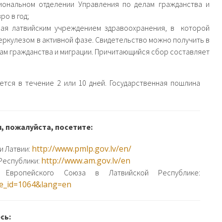
иональном отделении Управления по делам гражданства и
ро в год;
ная латвийским учреждением здравоохранения, в которой
еркулезом в активной фазе. Свидетельство можно получить в
ам гражданства и миграции. Причитающийся сбор составляет
тся в течение 2 или 10 дней. Государственная пошлина
 пожалуйста, посетите:
http://www.pmlp.gov.lv/en/
и Латвии:
http://www.am.gov.lv/en
Республики:
 Европейского Союза в Латвийской Республике:
age_id=1064&lang=en
сь: