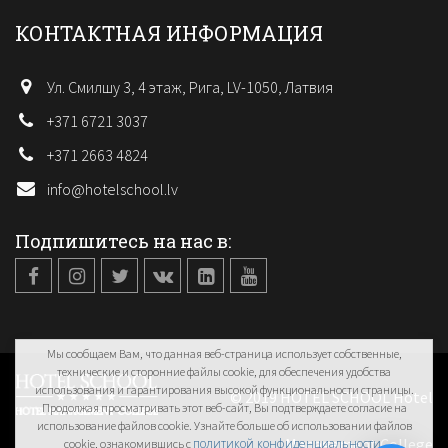
КОНТАКТНАЯ ИНФОРМАЦИЯ
Ул. Смилшу 3, 4 этаж, Рига, LV-1050, Латвия
+371 6721 3037
+371 2663 4824
info@hotelschool.lv
Подпишитесь на нас в:
Мы сообщаем Вам, что данная веб-страница использует собственные,
технические и сторонние файлы cookie, для обеспечения удобства
использования и гарантирования высокой функциональности страницы.
© 2019 HOTEL SCHOOL Hotel
Продолжая просматривать этот веб-сайт, Вы подтверждаете согласие на
использование файлов cookie. Узнайте больше об использовании файлов
Management College
политикой конфиденциальности
cookie, ознакомившись с
.