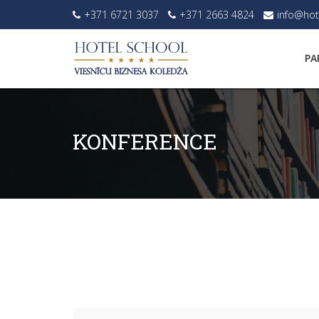
+371 6721 3037
+371 2663 4824
info@hot
PA
KONFERENCE