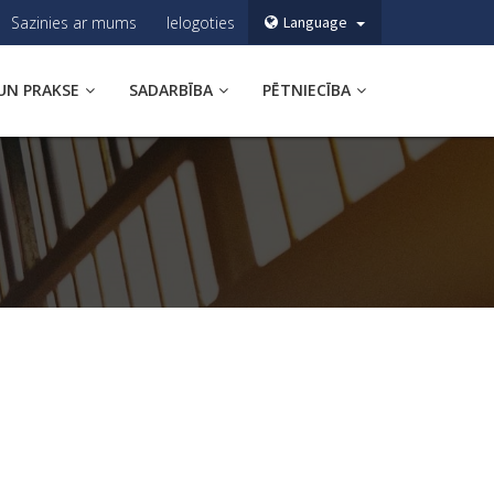
Sazinies ar mums
Ielogoties
Language
UN PRAKSE
SADARBĪBA
PĒTNIECĪBA