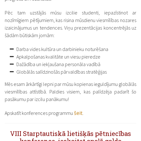
Pēc tam uzstājās mūsu izcilie studenti, iepazīstinot ar
nozīmīgiem pētījumiem, kas risina mūsdienu viesmīlības nozares
izaicinājumus un tendences. Viņu prezentācijas koncentrējās uz
šādām būtiskām jomām:
Darba vides kultūra un darbinieku noturēšana
Apkalpošanas kvalitāte un viesu pieredze
Dažādība un iekļaušana personāla vadībā
Globālās salīdzinošās pārvaldības stratēģijas
Mēs esam ārkārtīgi lepni par mūsu kopienas ieguldījumu globālās
viesmīlības attīstībā. Paldies visiem, kas palīdzēja padarīt šo
pasākumu par izcilu panākumu!
šeit
Apskatīt konferences programmu
.
VIII Starptautiskā lietišķās pētniecības