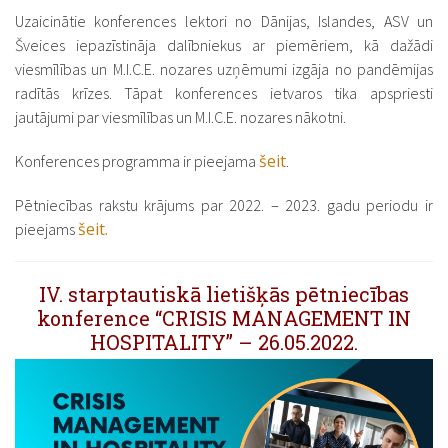
Uzaicinātie konferences lektori no Dānijas, Islandes, ASV un
Šveices iepazīstināja dalībniekus ar piemēriem, kā dažādi
viesmīlības un M.I.C.E. nozares uzņēmumi izgāja no pandēmijas
radītās krīzes. Tāpat konferences ietvaros tika apspriesti
jautājumi par viesmīlības un M.I.C.E. nozares nākotni.
šeit
Konferences programma ir pieejama
.
Pētniecības rakstu krājums par 2022. – 2023. gadu periodu ir
šeit.
pieejams
IV. starptautiskā lietišķās pētniecības
konference “CRISIS MANAGEMENT IN
HOSPITALITY” – 26.05.2022.