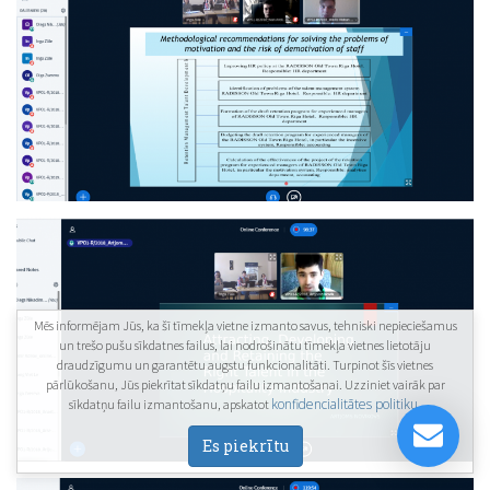
Mēs informējam Jūs, ka šī tīmekļa vietne izmanto savus, tehniski nepieciešamus
un trešo pušu sīkdatnes failus, lai nodrošinātu tīmekļa vietnes lietotāju
draudzīgumu un garantētu augstu funkcionalitāti. Turpinot šīs vietnes
pārlūkošanu, Jūs piekrītat sīkdatņu failu izmantošanai. Uzziniet vairāk par
konfidencialitātes politiku
sīkdatņu failu izmantošanu, apskatot
.