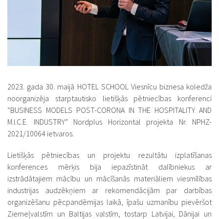
2023. gada 30. maijā HOTEL SCHOOL Viesnīcu biznesa koledža
noorganizēja starptautisko lietišķās pētniecības konferenci
“BUSINESS MODELS POST-CORONA IN THE HOSPITALITY AND
M.I.C.E. INDUSTRY” Nordplus Horizontal projekta Nr. NPHZ-
2021/10064 ietvaros.
Lietišķās pētniecības un projektu rezultātu izplatīšanas
konferences mērķis bija iepazīstināt dalībniekus ar
izstrādātajiem mācību un mācīšanās materiāliem viesmīlības
industrijas audzēkņiem ar rekomendācijām par darbības
organizēšanu pēcpandēmijas laikā, īpašu uzmanību pievēršot
Ziemeļvalstīm un Baltijas valstīm, tostarp Latvijai, Dānijai un