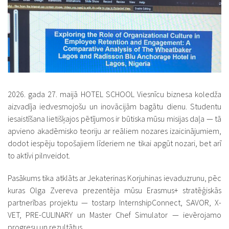
2026. gada 27. maijā HOTEL SCHOOL Viesnīcu biznesa koledža
aizvadīja iedvesmojošu un inovācijām bagātu dienu. Studentu
iesaistīšana lietišķajos pētījumos ir būtiska mūsu misijas daļa — tā
apvieno akadēmisko teoriju ar reāliem nozares izaicinājumiem,
dodot iespēju topošajiem līderiem ne tikai apgūt nozari, bet arī
to aktīvi pilnveidot.
Pasākums tika atklāts ar Jekaterinas Korjuhinas ievaduzrunu, pēc
kuras Olga Zvereva prezentēja mūsu Erasmus+ stratēģiskās
partnerības projektu — tostarp InternshipConnect, SAVOR, X-
VET, PRE-CULINARY un Master Chef Simulator — ievērojamo
progresu un rezultātus.