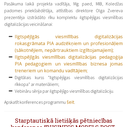
Pasākuma laikā projekta vadītāja, Mg. paed, MIB, Koledžas
padomes priekšsēdētāja, attīstības direktore Olga Zvereva
prezentēja izstrādāto rīku komplektu ilgtspējīgas viesmīlības
digitalizācijas veicināšanai:
Ilgtspējīgās viesmīlības digitalizācijas
rokasgrāmata PIA audzēkņiem un profesionāļiem
(sākotnējiem, nepārtrauktiem izglītojamajiem);
Ilgtspējīgās viesmīlības digitalizācijas pedagoģija
PIA pedagogiem un viesmīlības biznesa jomas
treneriem un komandu vadītājiem;
Digitālais kurss “Ilgtspējīgas viesmīlības digitalizācijas
rīkkopa” ar materiāliem;
Vebināru sērija par ilgtspējīgo viesmīlības digitalizāciju.
šeit
Apskatīt konferences programmu
.
Starptautiskā lietišķās pētniecības