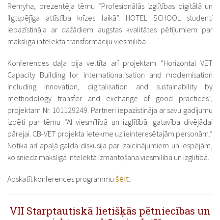
Remyha, prezentēja tēmu “Profesionālās izglītības digitālā un
ilgtspējīga attīstība krīzes laikā”. HOTEL SCHOOL studenti
iepazīstināja ar dažādiem augstas kvalitātes pētījumiem par
mākslīgā intelekta transformāciju viesmīlībā.
Konferences daļa bija veltīta arī projektam “Horizontal VET
Capacity Building for internationalisation and modernisation
including innovation, digitalisation and sustainability by
methodology transfer and exchange of good practices”,
projektam Nr. 101129249. Partneri iepazīstināja ar savu gadījumu
izpēti par tēmu “AI viesmīlībā un izglītībā: gatavība divējādai
pārejai. CB-VET projekta ietekme uz ieinteresētajām personām.”
Notika arī apaļā galda diskusija par izaicinājumiem un iespējām,
ko sniedz mākslīgā intelekta izmantošana viesmīlībā un izglītībā.
šeit
Apskatīt konferences programmu
.
VII Starptautiskā lietišķās pētniecības un