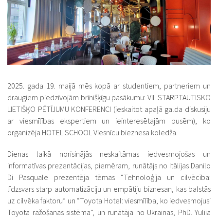
2025. gada 19. maijā mēs kopā ar studentiem, partneriem un
draugiem piedzīvojām brīnišķīgu pasākumu: VIII STARPTAUTISKO
LIETIŠĶO PĒTĪJUMU KONFERENCI (ieskaitot apaļā galda diskusiju
ar viesmīlības ekspertiem un ieinteresētajām pusēm), ko
organizēja HOTEL SCHOOL Viesnīcu bieznesa koledža.
Dienas laikā norisinājās neskaitāmas iedvesmojošas un
informatīvas prezentācijas, piemēram, runātājs no Itālijas Danilo
Di Pasquale prezentēja tēmas “Tehnoloģija un cilvēcība:
līdzsvars starp automatizāciju un empātiju biznesan, kas balstās
uz cilvēka faktoru” un “Toyota Hotel: viesmīlība, ko iedvesmojusi
Toyota ražošanas sistēma”, un runātāja no Ukrainas, PhD. Yuliia