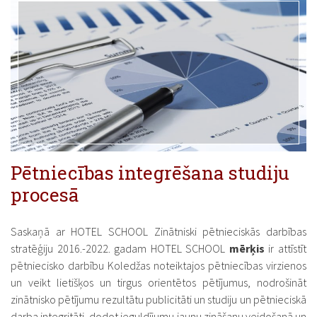
Pētniecības integrēšana studiju
procesā
Saskaņā ar HOTEL SCHOOL Zinātniski pētnieciskās darbības
stratēģiju 2016.-2022. gadam HOTEL SCHOOL
mērķis
ir attīstīt
pētniecisko darbību Koledžas noteiktajos pētniecības virzienos
un veikt lietišķos un tirgus orientētos pētījumus, nodrošināt
zinātnisko pētījumu rezultātu publicitāti un studiju un pētnieciskā
darba integritāti, dodot ieguldījumu jaunu zināšanu veidošanā un