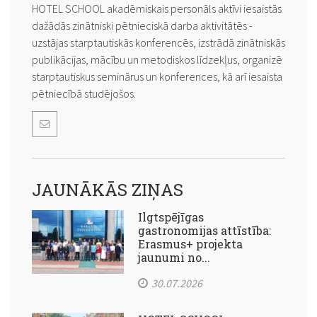
HOTEL SCHOOL akadēmiskais personāls aktīvi iesaistās
dažādās zinātniski pētnieciskā darba aktivitātēs -
uzstājas starptautiskās konferencēs, izstrādā zinātniskās
publikācijas, mācību un metodiskos līdzekļus, organizē
starptautiskus seminārus un konferences, kā arī iesaista
pētniecībā studējošos.
JAUNĀKĀS ZIŅAS
Ilgtspējīgas
gastronomijas attīstība:
Erasmus+ projekta
jaunumi no...
30.07.2026