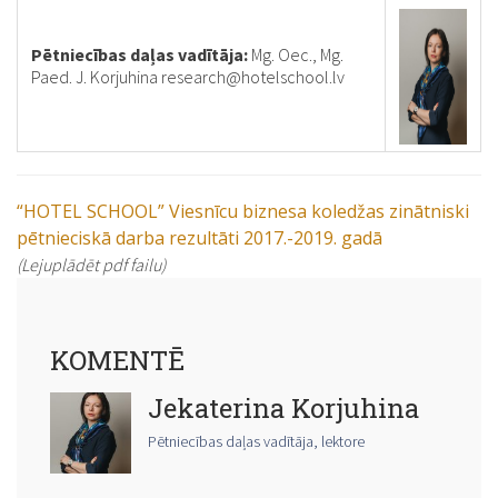
Pētniecības daļas vadītāja:
Mg. Oec., Mg.
Paed. J. Korjuhina research@hotelschool.lv
“HOTEL SCHOOL” Viesnīcu biznesa koledžas zinātniski
pētnieciskā darba rezultāti 2017.-2019. gadā
(Lejuplādēt pdf failu)
KOMENTĒ
Jekaterina Korjuhina
Pētniecības daļas vadītāja, lektore