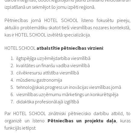
izplatīšanā un sekmējot šo jomu izpēti reģionā.
Pētniecības jomā HOTEL SCHOOL īsteno fokusētu pieeju,
aktuālo problemātiku skatot tieši viesmīlības nozares kontekstā,
kas ir HOTEL SCHOOL izvēlētā specializācija.
HOTEL SCHOOL
atbalstītie pētniecības virzieni
:
ilgtspējīga uzņēmējdarbība viesmīlībā
kvalitātes un finanšu vadība viesmīlībā
cilvēkresursu attīstība viesmīlībā
mūsdienu gastronomija
tehnoloģiskais progress un inovācijas viesmīlības jomā
viesmīlības uzņēmumu mārketings un konkurētspēja
didaktika profesionālajā izglītībā
Par HOTEL SCHOOL zinātniski pētniecisko darbību atbild, to
organizē un īsteno
Pētniecības un projektu daļa
, kuras
funkcijās ietilpst: