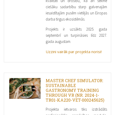
kvalitāti un drošību, kā arī sekmē
ciešāku sadarbību starp galvenajām
iesaistītajām pusēm vietējās un Eiropas
darba tirgus ekosistēmās.
Projekts ir uzsākts 2025. gada
septembrī un turpināsies līdz 2027.
gada augustam.
Uzzini vairāk par projekta norisi!
MASTER CHEF SIMULATOR:
SUSTAINABLE
GASTRONOMY TRAINING
THROUGH VR (NR. 2024-1-
TR01-KA220-VET-000245625)
Projekta ietvaros tiks izstrādāts