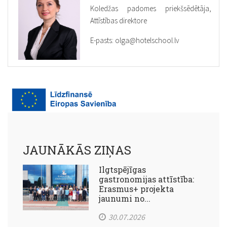
Koledžas padomes priekšsēdētāja,
Attīstības direktore
E-pasts: olga@hotelschool.lv
JAUNĀKĀS ZIŅAS
Ilgtspējīgas
gastronomijas attīstība:
Erasmus+ projekta
jaunumi no...
30.07.2026