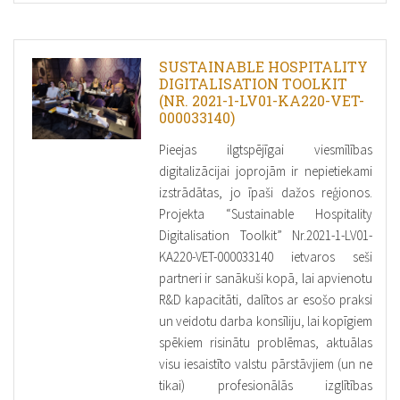
SUSTAINABLE HOSPITALITY
DIGITALISATION TOOLKIT
(NR. 2021-1-LV01-KA220-VET-
000033140)
Pieejas ilgtspējīgai viesmīlības
digitalizācijai joprojām ir nepietiekami
izstrādātas, jo īpaši dažos reģionos.
Projekta “Sustainable Hospitality
Digitalisation Toolkit” Nr.2021-1-LV01-
KA220-VET-000033140 ietvaros seši
partneri ir sanākuši kopā, lai apvienotu
R&D kapacitāti, dalītos ar esošo praksi
un veidotu darba konsīliju, lai kopīgiem
spēkiem risinātu problēmas, aktuālas
visu iesaistīto valstu pārstāvjiem (un ne
tikai) profesionālās izglītības