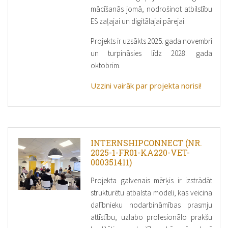
mācīšanās jomā, nodrošinot atbilstību
ES zaļajai un digitālajai pārejai.
Projekts ir uzsākts 2025. gada novembrī
un turpināsies līdz 2028. gada
oktobrim.
Uzzini vairāk par projekta norisi!
INTERNSHIPCONNECT (NR.
2025-1-FR01-KA220-VET-
000351411)
Projekta galvenais mērķis ir izstrādāt
strukturētu atbalsta modeli, kas veicina
dalībnieku nodarbināmības prasmju
attīstību, uzlabo profesionālo prakšu