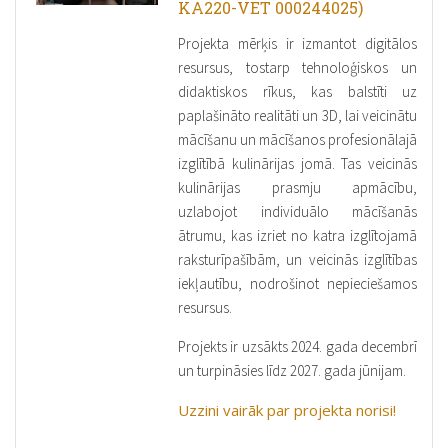
KA220-VET 000244025)
Projekta mērķis ir izmantot digitālos
resursus, tostarp tehnoloģiskos un
didaktiskos rīkus, kas balstīti uz
paplašināto realitāti un 3D, lai veicinātu
mācīšanu un mācīšanos profesionālajā
izglītībā kulinārijas jomā. Tas veicinās
kulinārijas prasmju apmācību,
uzlabojot individuālo mācīšanās
ātrumu, kas izriet no katra izglītojamā
raksturīpašībām, un veicinās izglītības
iekļautību, nodrošinot nepieciešamos
resursus.
Projekts ir uzsākts 2024. gada decembrī
un turpināsies līdz 2027. gada jūnijam.
Uzzini vairāk par projekta norisi!