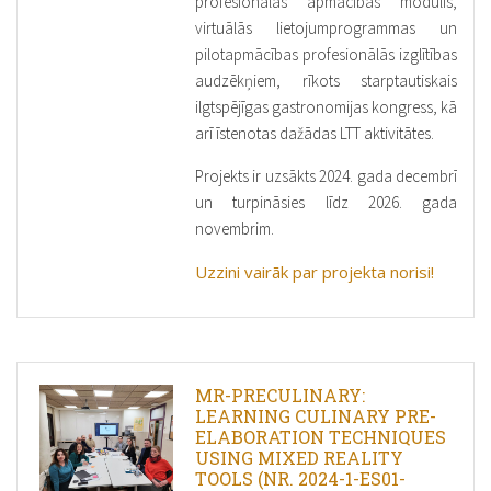
profesionālās apmācības modulis,
virtuālās lietojumprogrammas un
pilotapmācības profesionālās izglītības
audzēkņiem, rīkots starptautiskais
ilgtspējīgas gastronomijas kongress, kā
arī īstenotas dažādas LTT aktivitātes.
Projekts ir uzsākts 2024. gada decembrī
un turpināsies līdz 2026. gada
novembrim.
Uzzini vairāk par projekta norisi!
MR-PRECULINARY:
LEARNING CULINARY PRE-
ELABORATION TECHNIQUES
USING MIXED REALITY
TOOLS (NR. 2024-1-ES01-