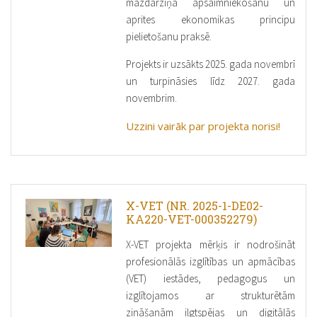
mazdārziņa apsaimniekošanu un
aprites ekonomikas principu
pielietošanu praksē.
Projekts ir uzsākts 2025. gada novembrī
un turpināsies līdz 2027. gada
novembrim.
Uzzini vairāk par projekta norisi!
X-VET (NR. 2025-1-DE02-
KA220-VET-000352279)
X-VET projekta mērķis ir nodrošināt
profesionālās izglītības un apmācības
(VET) iestādes, pedagogus un
izglītojamos ar strukturētām
zināšanām ilgtspējas un digitālās