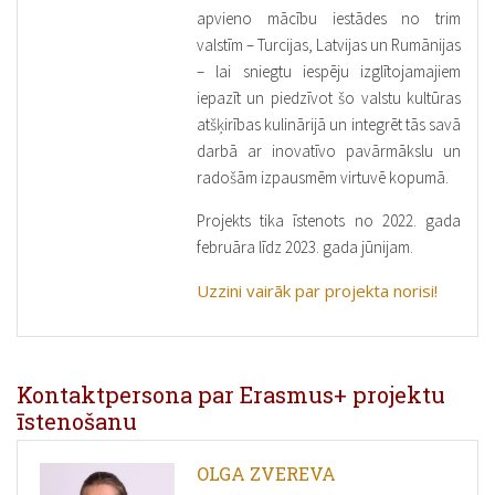
apvieno mācību iestādes no trim
valstīm – Turcijas, Latvijas un Rumānijas
– lai sniegtu iespēju izglītojamajiem
iepazīt un piedzīvot šo valstu kultūras
atšķirības kulinārijā un integrēt tās savā
darbā ar inovatīvo pavārmākslu un
radošām izpausmēm virtuvē kopumā.
Projekts tika īstenots no 2022. gada
februāra līdz 2023. gada jūnijam.
Uzzini vairāk par projekta norisi!
Kontaktpersona par Erasmus+ projektu
īstenošanu
OLGA ZVEREVA