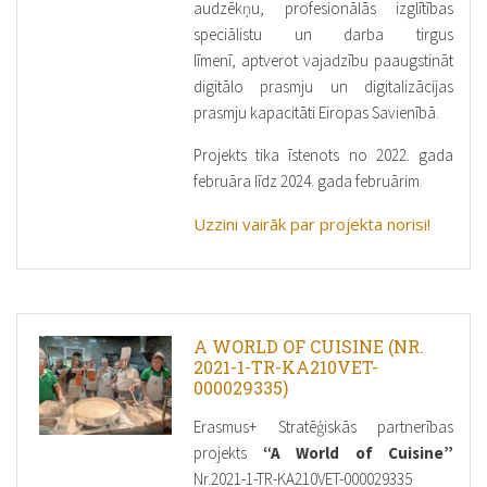
audzēkņu, profesionālās izglītības
speciālistu un darba tirgus
līmenī, aptverot vajadzību paaugstināt
digitālo prasmju un digitalizācijas
prasmju kapacitāti Eiropas Savienībā.
Projekts tika īstenots no 2022. gada
februāra līdz 2024. gada februārim.
Uzzini vairāk par projekta norisi!
A WORLD OF CUISINE (NR.
2021-1-TR-KA210VET-
000029335)
Erasmus+ Stratēģiskās partnerības
projekts
“A World of Cuisine”
Nr.2021-1-TR-KA210VET-000029335