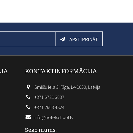
APSTIPRINĀT
IJA
KONTAKTINFORMĀCIJA
Smilšu iela 3, Rīga, LV-1050, Latvija
+371 6721 3037
+371 2663 4824
info@hotelschool.lv
Seko mums: