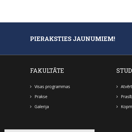
PIERAKSTIES JAUNUMIEM!
FAKULTĀTE
STUD
Visas programmas
Atvēr
Prakse
Prasī
Galerija
Kopmī