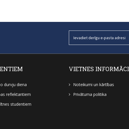
ENTIEM
VIETNES INFORMĀC
to durvju diena
Noteikumi un kārtības
bas reflektantiem
Privātuma politika
tnes studentiem