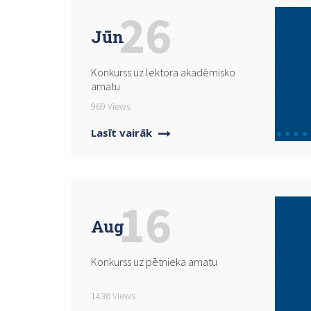
26
Jūn
Konkurss uz lektora akadēmisko
amatu
969 Views
Lasīt vairāk
16
Aug
Konkurss uz pētnieka amatu
1436 Views