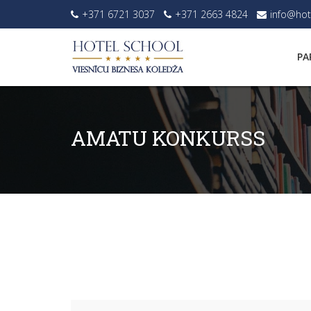
+371 6721 3037
+371 2663 4824
info@hot
PA
AMATU KONKURSS