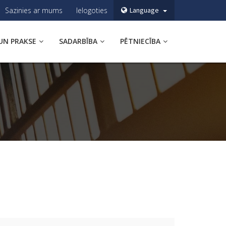
Sazinies ar mums
Ielogoties
Language
UN PRAKSE
SADARBĪBA
PĒTNIECĪBA