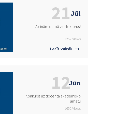
21
Jūl
Aicinām darbā vieslektorus!
1252 Views
Lasīt vairāk
12
Jūn
Konkurss uz docenta akadēmisko
amatu
1652 Views