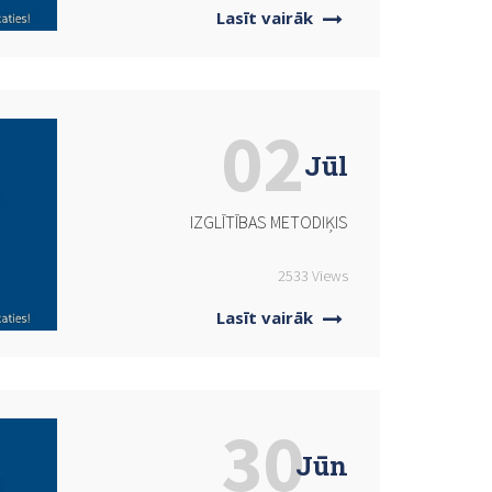
Lasīt vairāk
02
Jūl
IZGLĪTĪBAS METODIĶIS
2533 Views
Lasīt vairāk
30
Jūn