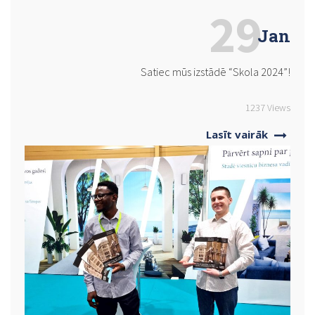
29
Jan
Satiec mūs izstādē “Skola 2024”!
1237 Views
Lasīt vairāk