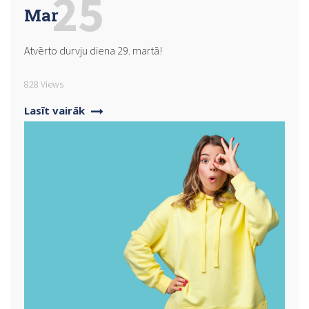
25
Mar
Atvērto durvju diena 29. martā!
828 Views
Lasīt vairāk