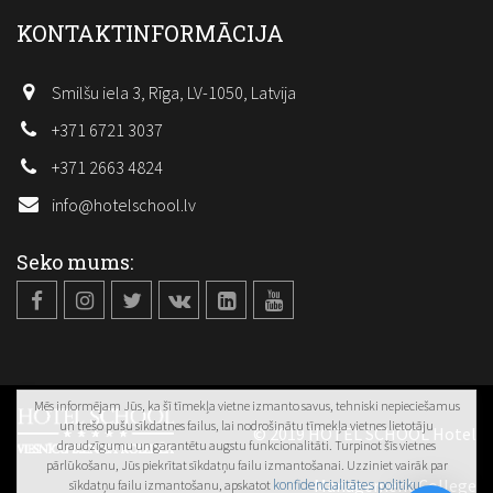
KONTAKTINFORMĀCIJA
Smilšu iela 3, Rīga, LV-1050, Latvija
+371 6721 3037
+371 2663 4824
info@hotelschool.lv
Seko mums:
Mēs informējam Jūs, ka šī tīmekļa vietne izmanto savus, tehniski nepieciešamus
un trešo pušu sīkdatnes failus, lai nodrošinātu tīmekļa vietnes lietotāju
© 2019 HOTEL SCHOOL Hotel
draudzīgumu un garantētu augstu funkcionalitāti. Turpinot šīs vietnes
pārlūkošanu, Jūs piekrītat sīkdatņu failu izmantošanai. Uzziniet vairāk par
Management College
konfidencialitātes politiku
sīkdatņu failu izmantošanu, apskatot
.