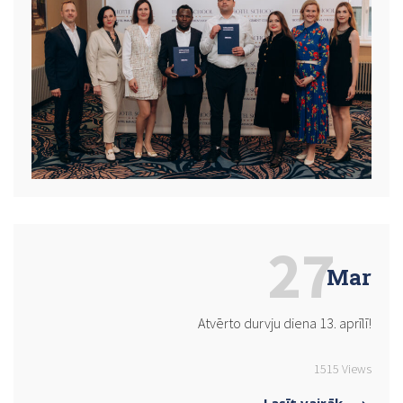
27
Mar
Atvērto durvju diena 13. aprīlī!
1515 Views
Lasīt vairāk