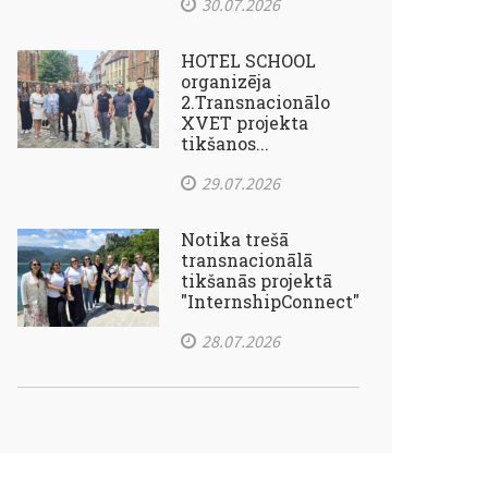
30.07.2026
HOTEL SCHOOL
organizēja
2.Transnacionālo
XVET projekta
tikšanos...
29.07.2026
Notika trešā
transnacionālā
tikšanās projektā
"InternshipConnect"
28.07.2026