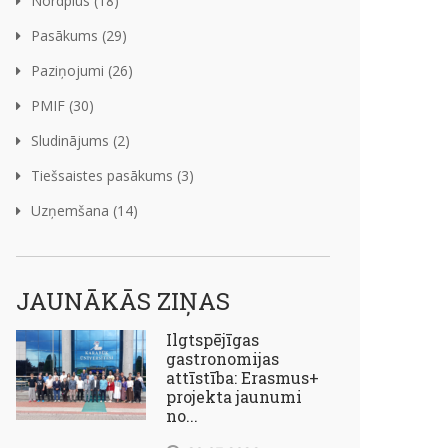
Nordplus (18)
Pasākums (29)
Paziņojumi (26)
PMIF (30)
Sludinājums (2)
Tiešsaistes pasākums (3)
Uzņemšana (14)
JAUNĀKĀS ZIŅAS
Ilgtspējīgas
gastronomijas
attīstība: Erasmus+
projekta jaunumi
no...