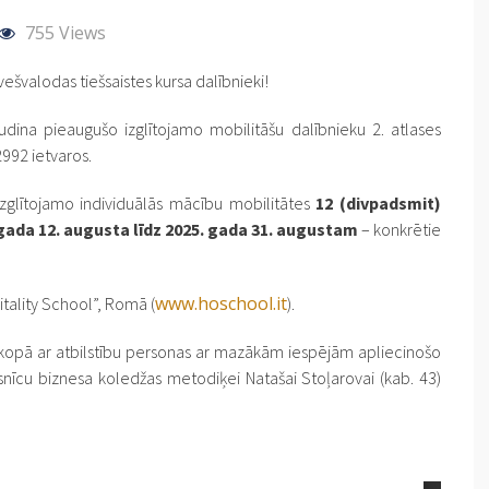
755 Views
vešvalodas tiešsaistes kursa dalībnieki!
dina pieaugušo izglītojamo mobilitāšu dalībnieku 2. atlases
992 ietvaros.
zglītojamo individuālās mācību mobilitātes
12 (divpadsmit)
gada 12. augusta līdz 2025. gada 31. augustam
– konkrētie
www.hoschool.it
itality School”, Romā (
).
 kopā ar atbilstību personas ar mazākām iespējām apliecinošo
cu biznesa koledžas metodiķei Natašai Stoļarovai (kab. 43)