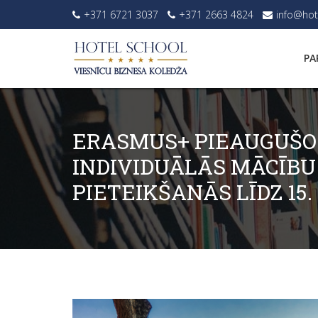
+371 6721 3037
+371 2663 4824
info@hot
PA
ERASMUS+ PIEAUGUŠO
INDIVIDUĀLĀS MĀCĪBU
PIETEIKŠANĀS LĪDZ 15.