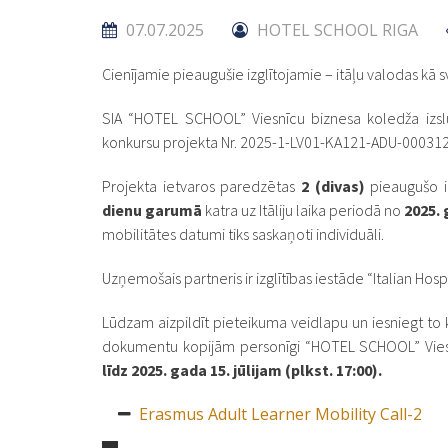
07.07.2025
HOTEL SCHOOL RIGA
Cienījamie pieaugušie izglītojamie – itāļu valodas kā s
SIA “HOTEL SCHOOL” Viesnīcu biznesa koledža izslu
konkursu projekta Nr. 2025-1-LV01-KA121-ADU-000312
Projekta ietvaros paredzētas
2 (divas)
pieaugušo i
dienu garumā
katra uz Itāliju laika periodā no
2025. 
mobilitātes datumi tiks saskaņoti individuāli.
Uzņemošais partneris ir izglītības iestāde “Italian Hosp
Lūdzam aizpildīt pieteikuma veidlapu un iesniegt to
dokumentu kopijām personīgi “HOTEL SCHOOL” Viesnī
līdz 2025. gada 15. jūlijam (plkst. 17:00).
Erasmus Adult Learner Mobility Call-2