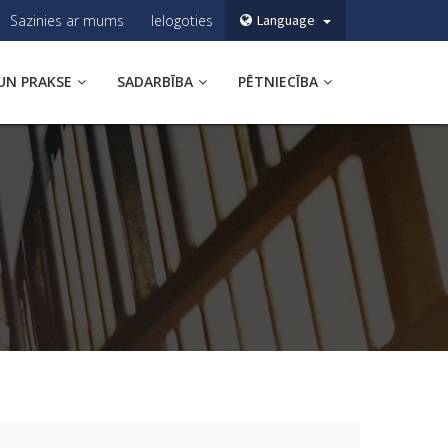
Sazinies ar mums
Ielogoties
Language
UN PRAKSE
SADARBĪBA
PĒTNIECĪBA