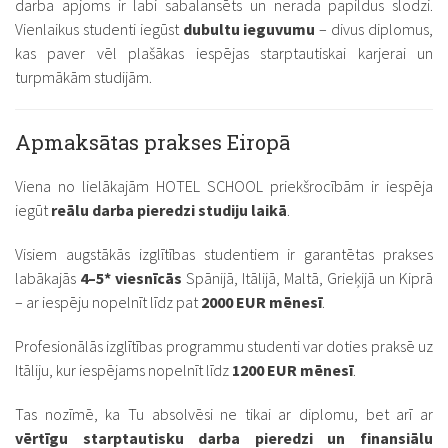
darba apjoms ir labi sabalansēts un nerada papildus slodzi.
Vienlaikus studenti iegūst
dubultu ieguvumu
– divus diplomus,
kas paver vēl plašākas iespējas starptautiskai karjerai un
turpmākām studijām.
Apmaksātas prakses Eiropā
Viena no lielākajām HOTEL SCHOOL priekšrocībām ir iespēja
iegūt
reālu darba pieredzi studiju laikā
.
Visiem augstākās izglītības studentiem ir garantētas prakses
labākajās
4–5* viesnīcās
Spānijā, Itālijā, Maltā, Grieķijā un Kiprā
– ar iespēju nopelnīt līdz pat
2000 EUR mēnesī
.
Profesionālās izglītības programmu studenti var doties praksē uz
Itāliju, kur iespējams nopelnīt līdz
1200 EUR mēnesī
.
Tas nozīmē, ka Tu absolvēsi ne tikai ar diplomu, bet arī ar
vērtīgu starptautisku darba pieredzi un finansiālu