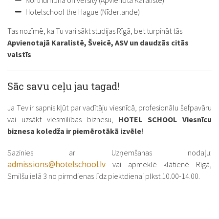
Hotelschool the Hague (Nīderlande)
Tas nozīmē, ka Tu vari sākt studijas Rīgā, bet turpināt tās
Apvienotajā Karalistē, Šveicē, ASV un daudzās citās
valstīs
.
Sāc savu ceļu jau tagad!
Ja Tev ir sapnis kļūt par vadītāju viesnīcā, profesionālu šefpavāru
vai uzsākt viesmīlības biznesu,
HOTEL SCHOOL Viesnīcu
biznesa koledža ir piemērotākā izvēle
!
Sazinies ar Uzņemšanas nodaļu:
admissions@hotelschool.lv
vai apmeklē klātienē Rīgā,
Smilšu ielā 3 no pirmdienas līdz piektdienai plkst.10.00-14.00.