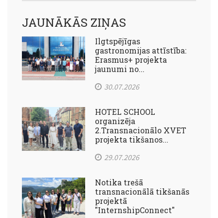
JAUNĀKĀS ZIŅAS
Ilgtspējīgas
gastronomijas attīstība:
Erasmus+ projekta
jaunumi no...
30.07.2026
HOTEL SCHOOL
organizēja
2.Transnacionālo XVET
projekta tikšanos...
29.07.2026
Notika trešā
transnacionālā tikšanās
projektā
"InternshipConnect"