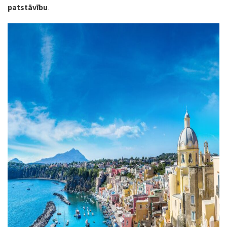
patstāvību
.