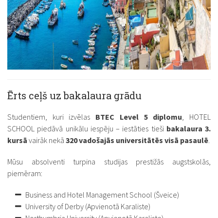
Ērts ceļš uz bakalaura grādu
Studentiem, kuri izvēlas
BTEC Level 5 diplomu
, HOTEL
SCHOOL piedāvā unikālu iespēju – iestāties tieši
bakalaura 3.
kursā
vairāk nekā
320 vadošajās universitātēs visā pasaulē
.
Mūsu absolventi turpina studijas prestižās augstskolās,
piemēram:
Business and Hotel Management School (Šveice)
University of Derby (Apvienotā Karaliste)
Northumbria University (Apvienotā Karaliste)