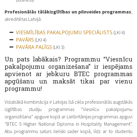
Profesionālās tālākizglītības
un pilnveides programmas
,
akreditētas Latvijā:
VIESMĪLĪBAS PAKALPOJUMU SPECIĀLISTS
(LKI 4)
PAVĀRS
(LKI 4)
PAVĀRA PALĪGS
(LKI 3)
Un pats labākais? Programmu “Viesnīcu
pakalpojumu organizešana” ir iespējams
apvienot ar jebkuru BTEC programmas
apgūšanu un maksāt tikai par vienu
programmu!
Vislabākā kombinācija ir Latvijas īsā cikla profesionālās augstākās
izglītības studiju programmas “Viesnīcu pakalpojumu
organizēšana” apguve kopā ar Lielbritānijas programmas apguvi
“BTEC 5 Higher National Diploma in Hospitality Management”.
Abu programmu saturs lieliski sader kopā, līdz ar to studentu