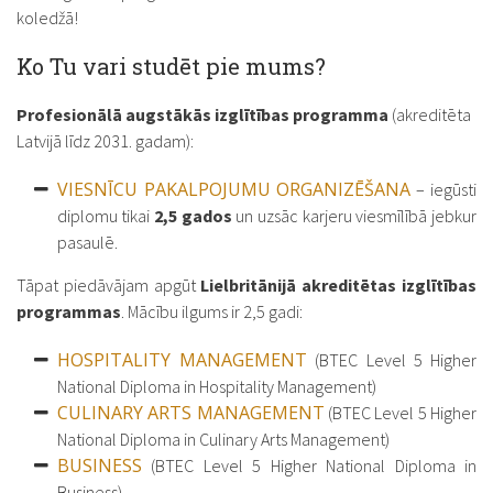
koledžā!
Ko Tu vari studēt pie mums?
Profesionālā augstākās izglītības programma
(akreditēta
Latvijā līdz 2031. gadam):
VIESNĪCU PAKALPOJUMU ORGANIZĒŠANA
– iegūsti
diplomu tikai
2,5 gados
un uzsāc karjeru viesmīlībā jebkur
pasaulē.
Tāpat piedāvājam apgūt
Lielbritānijā akreditētas izglītības
programmas
. Mācību ilgums ir 2,5 gadi:
HOSPITALITY MANAGEMENT
(BTEC Level 5 Higher
National Diploma in Hospitality Management)
CULINARY ARTS MANAGEMENT
(BTEC Level 5 Higher
National Diploma in Culinary Arts Management)
BUSINESS
(BTEC Level 5 Higher National Diploma in
Business)