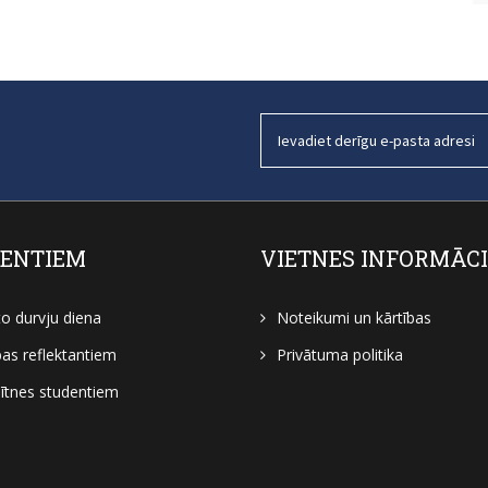
ENTIEM
VIETNES INFORMĀC
to durvju diena
Noteikumi un kārtības
bas reflektantiem
Privātuma politika
tnes studentiem