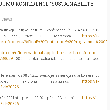
TĪJUMU KONFERENCE “SUSTAINABILITY
 Views
ptautiskajā lietišķo pētījumu konferencē “SUSTAINABILITY IN
https://e-
a 9. aprīlī, plkst. 10:00. Programma –
esource/content/6/Final%20Conference%20Programme%2009
ite.com/e/international-applied-research-conference-
2739629
08.04.21. (kā dalībnieks vai runātājs), lai pēc
onferences līdz 08.04.21., izveidojiet savienojumu ar konferenci,
https://e-
rbaudiet mikrofona iestatījumus.
p?id=20526
.
https://e-
9.04.2021.at plkst. 10:00 pēc Rīgas laika.
p?id=20526