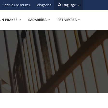
Sazinies ar mums
Ielogoties
Language
UN PRAKSE
SADARBĪBA
PĒTNIECĪBA