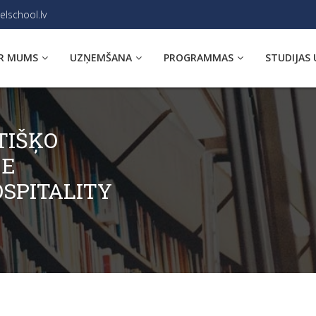
elschool.lv
R MUMS
UZŅEMŠANA
PROGRAMMAS
STUDIJAS 
TIŠĶO
CE
OSPITALITY