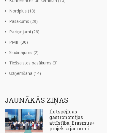
Konferences un semināri (10)
Nordplus (18)
Pasākums (29)
Paziņojumi (26)
PMIF (30)
%2004%202021.pdf
Sludinājums (2)
Tiešsaistes pasākums (3)
Uzņemšana (14)
JAUNĀKĀS ZIŅAS
Ilgtspējīgas
gastronomijas
attīstība: Erasmus+
projekta jaunumi