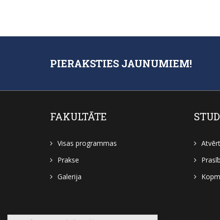
PIERAKSTIES JAUNUMIEM!
FAKULTĀTE
STUD
Visas programmas
Atvēr
Prakse
Prasī
Galerija
Kopmī