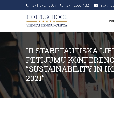
+371 6721 3037
+371 2663 4824
info@hot
PA
III STARPTAUTISKĀ LIE
PĒTĪJUMU KONFEREN
“SUSTAINABILITY IN H
2021”