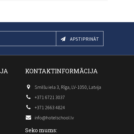
APSTIPRINĀT
IJA
KONTAKTINFORMĀCIJA
Smilšu iela 3, Rīga, LV-1050, Latvija
+371 6721 3037
+371 2663 4824
info@hotelschool.lv
Seko mums: