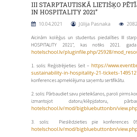
III STARPTAUTISKĀ LIETIŠĶO PĒ
IN HOSPITALITY 2021”
10.04.2021
Jūlija Pasnaka
2082
Aicinām kolēģus un studentus piedalīties III star
HOSPITALITY 2021”, kas notiks 2021. gad
hotelschool.lv/pluginfile.php/25928/mod_r
https://www.eventbr
1. solis: Reģistrējieties šeit –
sustainability-in-hospitality-21-tickets-14951
konferences apmeklējuma saņemtu sertifikātu.
2. solis: Pārbaudiet savu pieteikšanos, paroli pirms k
izmantojot datoru/klēpjdatoru, pā
hotelschool.lv/mod/bigbluebuttonbn/view.ph
3. solis: Pieslēdzieties pie konferences 0
hotelschool.lv/mod/bigbluebuttonbn/view.ph