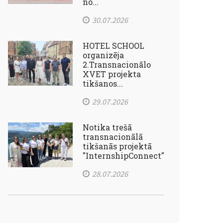
no...
30.07.2026
HOTEL SCHOOL
organizēja
2.Transnacionālo
XVET projekta
tikšanos...
29.07.2026
Notika trešā
transnacionālā
tikšanās projektā
"InternshipConnect"
28.07.2026