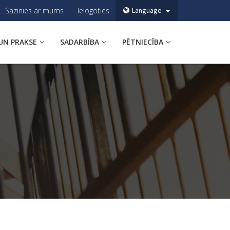
Sazinies ar mums
Ielogoties
Language
UN PRAKSE
SADARBĪBA
PĒTNIECĪBA