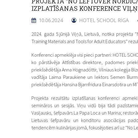
PROJEKTA “NO LEFTOVER NORDIC
IZPLATĪŠANAS KONFERENCE VIĻŅ
10.06.2024
HOTEL SCHOOL RIGA
2024. gada 5.jūnijā Viļņā, Lietuvā, notika projekta 
Training Materials and Tools for Adult Educators” rezu
Konferenci apmeklēja visi pieci partneri: HOTEL SCHOO
ko pārstāvēja Attīstības direktore, padomes prie
priekšsēdētāja Anna Högnadóttir, Vilniaus kolegija Bi
vadītāja Laima Paraukiene un lektors Semen Burm
priekšsēdētāja Hansina Bjarnfridura Einarsdotira un MIT
Projekta rezultātu izplatīšanas konferenci apmeklē
semināros un sesijās. Viņu vidū bija tādi pazīstam
Vasiļausks, šefpavārs La Papa Loca un Marina; restorā
Lietuvas šefpavāru un konditoru asociācijas pad
tendencēm kulinārijas jomā, fokusējoties arī uz “No L