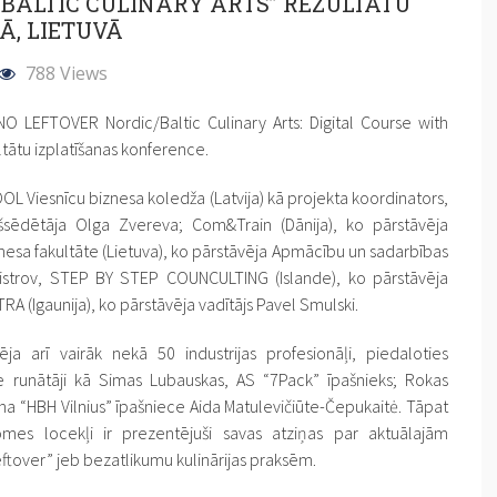
/BALTIC CULINARY ARTS” REZULTĀTU
Ā, LIETUVĀ
788 Views
“NO LEFTOVER Nordic/Baltic Culinary Arts: Digital Course with
ltātu izplatīšanas konference.
L Viesnīcu biznesa koledža (Latvija) kā projekta koordinators,
kšsēdētāja Olga Zvereva; Com&Train (Dānija), ko pārstāvēja
znesa fakultāte (Lietuva), ko pārstāvēja Apmācību un sadarbības
istrov, STEP BY STEP COUNCULTING (Islande), ko pārstāvēja
RA (Igaunija), ko pārstāvēja vadītājs Pavel Smulski.
ja arī vairāk nekā 50 industrijas profesionāļi, piedaloties
ie runātāji kā Simas Lubauskas, AS “7Pack” īpašnieks; Rokas
na “HBH Vilnius” īpašniece Aida Matulevičiūte-Čepukaitė. Tāpat
omes locekļi ir prezentējuši savas atziņas par aktuālajām
eftover” jeb bezatlikumu kulinārijas praksēm.