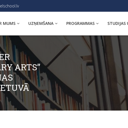
elschool.lv
R MUMS
UZŅEMŠANA
PROGRAMMAS
STUDIJAS 
ER
ARY ARTS”
NAS
IETUVĀ