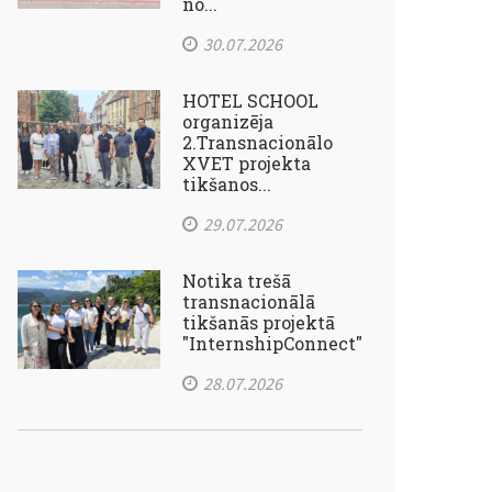
no...
30.07.2026
HOTEL SCHOOL
organizēja
2.Transnacionālo
XVET projekta
tikšanos...
29.07.2026
Notika trešā
transnacionālā
tikšanās projektā
"InternshipConnect"
28.07.2026