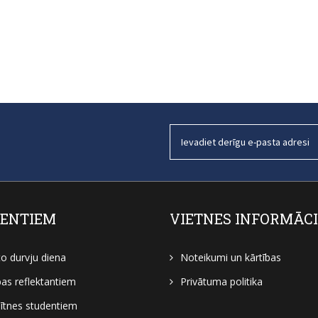
ENTIEM
VIETNES INFORMĀC
to durvju diena
Noteikumi un kārtības
bas reflektantiem
Privātuma politika
tnes studentiem