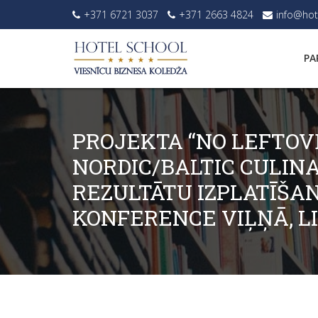
+371 6721 3037
+371 2663 4824
info@hot
PA
PROJEKTA “NO LEFTOV
NORDIC/BALTIC CULIN
REZULTĀTU IZPLATĪŠA
KONFERENCE VIĻŅĀ, L