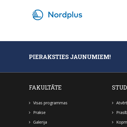
PIERAKSTIES JAUNUMIEM!
FAKULTĀTE
STUD
Visas programmas
Atvēr
Prakse
Prasī
Galerija
Kopmī