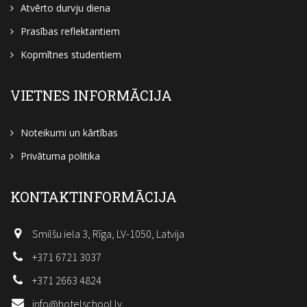
Atvērto durvju diena
Prasības reflektantiem
Kopmītnes studentiem
VIETNES INFORMĀCIJA
Noteikumi un kārtības
Privātuma politika
KONTAKTINFORMĀCIJA
Smilšu iela 3, Rīga, LV-1050, Latvija
+371 6721 3037
+371 2663 4824
info@hotelschool.lv